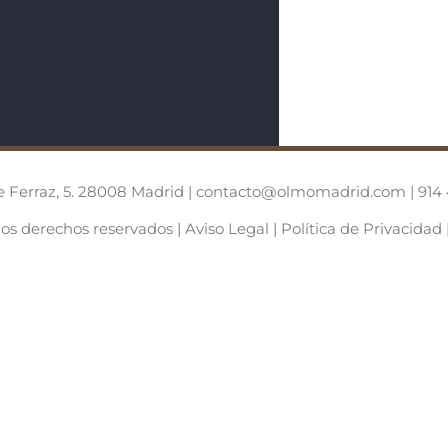
e Ferraz, 5. 28008 Madrid |
contacto@olmomadrid.com
|
914
los derechos reservados |
Aviso Legal
|
Política de Privacidad