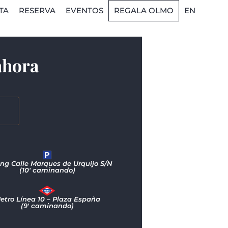
bellota
TA
RESERVA
EVENTOS
REGALA OLMO
EN
ahora
ing Calle Marques de Urquijo S/N
(10′ caminando)
etro Línea 10 – Plaza España
(9′ caminando)